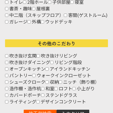
トイレ
2階ホール
子供部屋
寝室
書斎・趣味
屋根裏
中二階（スキップフロア）
客間(ゲストルーム)
ガレージ
外構
ウッドデッキ
その他のこだわり
吹き抜け玄関
吹き抜けリビング
吹き抜けダイニング
リビング階段
オープンキッチン
アイランドキッチン
パントリー
ウォークインクローゼット
シューズクローク
収納
ニッチ（飾り棚）
造作棚・造作机
和室
ロフト
小上がり
カバードポーチ
ステンドグラス
ライティング
デザインコンクリート