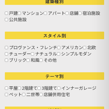
建築種別
戸建
マンション
アパート
店舗
宿泊施設
公共施設
スタイル別
プロヴァンス・フレンチ
アメリカン
北欧
チューダー
ナチュラル
シンプルモダン
ブリック
和風
その他
テーマ別
平屋
2階建て
3階建て
インナーガレージ
ペット
二世帯
店舗併用住宅